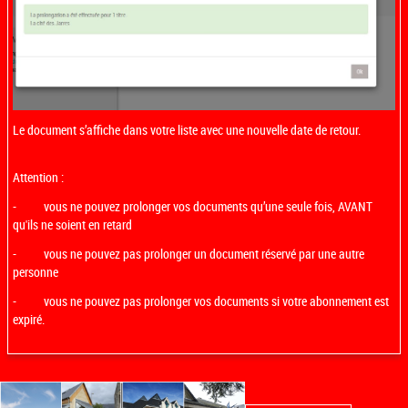
Le document s’affiche dans votre liste avec une nouvelle date de retour.
Attention :
- vous ne pouvez prolonger vos documents qu’une seule fois, AVANT
qu'ils ne soient en retard
- vous ne pouvez pas prolonger un document réservé par une autre
personne
- vous ne pouvez pas prolonger vos documents si votre abonnement est
expiré.