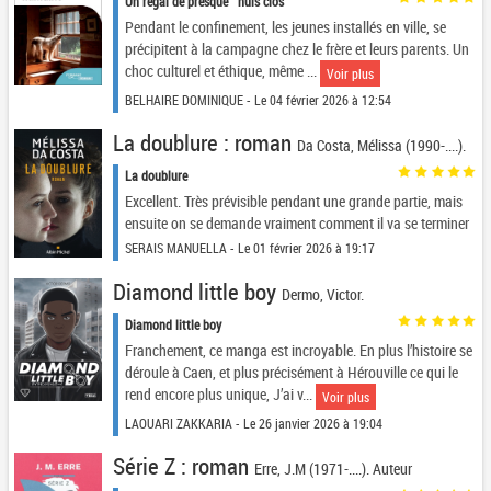
Un régal de presque " huis clos "
Pendant le confinement, les jeunes installés en ville, se
précipitent à la campagne chez le frère et leurs parents. Un
choc culturel et éthique, même ...
Voir plus
BELHAIRE DOMINIQUE - Le 04 février 2026 à 12:54
La doublure : roman
Da Costa, Mélissa (1990-....).
La doublure
Excellent. Très prévisible pendant une grande partie, mais
ensuite on se demande vraiment comment il va se terminer
SERAIS MANUELLA - Le 01 février 2026 à 19:17
Diamond little boy
Dermo, Victor.
Diamond little boy
Franchement, ce manga est incroyable. En plus l’histoire se
déroule à Caen, et plus précisément à Hérouville ce qui le
rend encore plus unique, J’ai v...
Voir plus
LAOUARI ZAKKARIA - Le 26 janvier 2026 à 19:04
Série Z : roman
Erre, J.M (1971-....). Auteur