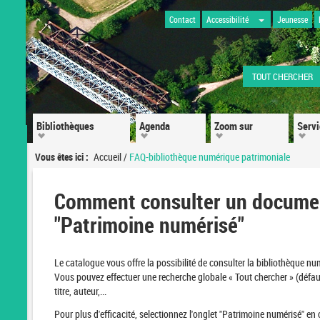
Contact
Accessibilité
Jeunesse
TOUT CHERCHER
Bibliothèques
Agenda
Zoom sur
Serv
Vous êtes ici :
Accueil
/
FAQ-bibliothèque numérique patrimoniale
Comment consulter un document
"Patrimoine numérisé"
Le catalogue vous offre la possibilité de consulter la bibliothèque n
Vous pouvez effectuer une recherche globale « Tout chercher » (défau
titre, auteur,...
Pour plus d'efficacité, selectionnez l'onglet "Patrimoine numérisé" 