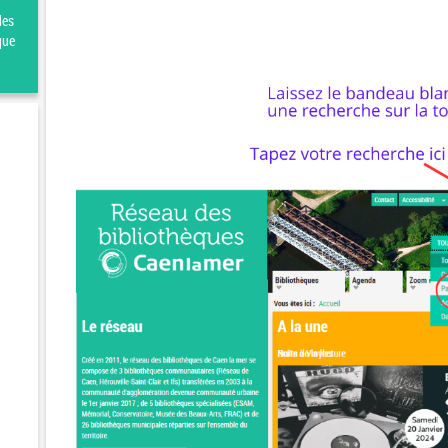
des
que