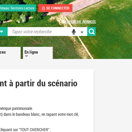
SE CONNECTER
Réseau Territoire Lecture
RECHERCHE AVANCÉE
ices
En ligne
 à partir du scénario
umérique patrimoniale.
t) dans le bandeau blanc, en tapant votre mot clé,
en cliquant sur "TOUT CHERCHER" :