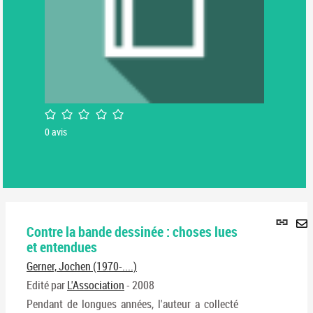
/5
0
avis
Lie
Contre la bande dessinée : choses lues
per
En
et entendues
(No
pa
fenê
Gerner, Jochen (1970-....)
ma
Edité par
L'Association
- 2008
Pendant de longues années, l'auteur a collecté