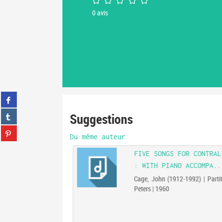
0
avis
Partager
sur
Partager
Suggestions
facebook
sur
(Nouvelle
Partager
tumblr
fenêtre)
Du même auteur
sur
(Nouvelle
Partager
pinterest
fenêtre)
FIVE SONGS FOR CONTRAL
sur
(Nouvelle
: WITH PIANO ACCOMPA..
gplus
fenêtre)
(Nouvelle
Cage, John (1912-1992) | Partit
fenêtre)
Peters | 1960