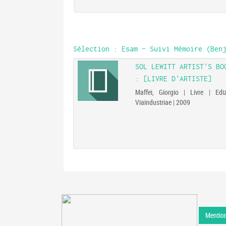
Sélection
: Esam - Suivi Mémoire (Benj
SOL LEWITT ARTIST'S BO
: [LIVRE D'ARTISTE]
1912-1992) | Livre |
-Limite | 2003
Maffei, Giorgio | Livre | Ediz
Viaindustriae | 2009
Mention