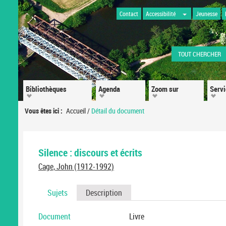
Contact
Accessibilité
Jeunesse
TOUT CHERCHER
Bibliothèques
Agenda
Zoom sur
Serv
Vous êtes ici :
Accueil
/
Détail du document
Silence : discours et écrits
Cage, John (1912-1992)
Sujets
Description
Document
Livre