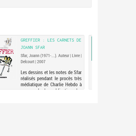
GREFFIER : LES CARNETS DE
IL L
JOANN SFAR
D'AR
ITAL
Sfar, Joann (1971-....). Auteur | Livre |
Delcourt | 2007
Maffe
Corrai
Les dessins et les notes de Sfar
réalisés pendant le procès très
Livr
médiatique de Charlie Hebdo à
l'exp
propos de la publication des
d'Art
caricatures de Mahomet en
d'Ar
2006.