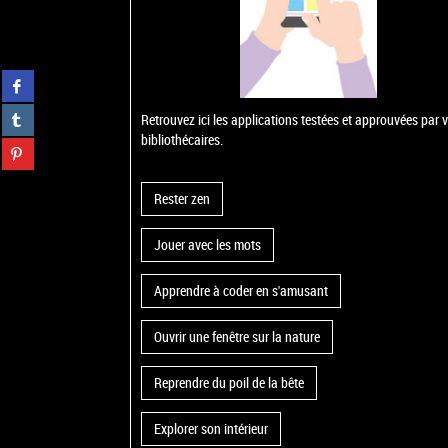
Partager
sur
Partager
facebook
Retrouvez ici les applications testées et approuvées par 
sur
(Nouvelle
bibliothécaires.
Partager
tumblr
fenêtre)
sur
(Nouvelle
Partager
pinterest
fenêtre)
Rester zen
sur
(Nouvelle
gplus
fenêtre)
(Nouvelle
Jouer avec les mots
fenêtre)
Apprendre à coder en s'amusant
Ouvrir une fenêtre sur la nature
Reprendre du poil de la bête
Explorer son intérieur