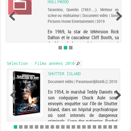
HOLLYWOOD
Tarantino, Quentin (1963-....). Metteur en
scène ou réalisateur | Document vidéo | Sony
Pictures Home Entertainment | 2019
En 1969, la star de télévision Rick
Dalton et le cascadeur Cliff Booth, sa
doublure de longue date, poursuivent
leurs carrières au sein d'une industrie
qu'ils ne reconnaissent plus.
Sélection
: Films années 2010
SHUTTER ISLAND
Document vidéo | Paramount[distrib.] | 2010
En 1954, le marshal Teddy Daniels et
son coéquipier Chuck Aule sont
envoyés enquêter sur l'île de Shutter
Island, dans un hôpital psychiatrique
où sont internés de dangereux
criminels. L'une des patientes, Rachel
Solando, a inexpl...