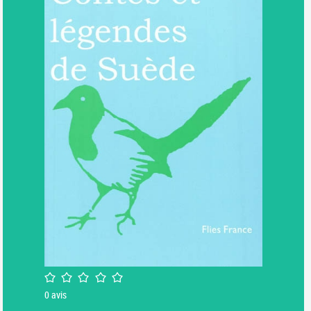
/5
0
avis