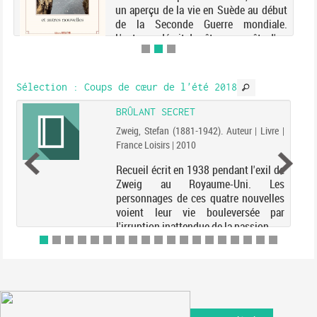
un aperçu de la vie en Suède au début
de la Seconde Guerre mondiale.
L'auteur y décrit des êtres en quête d'un
travail, d'un foyer ou d'une vie
meilleure.
Sélection
: Coups de cœur de l'été 2018
BRÛLANT SECRET
Zweig, Stefan (1881-1942). Auteur | Livre |
France Loisirs | 2010
Recueil écrit en 1938 pendant l'exil de
Zweig au Royaume-Uni. Les
personnages de ces quatre nouvelles
voient leur vie bouleversée par
l'irruption inattendue de la passion.