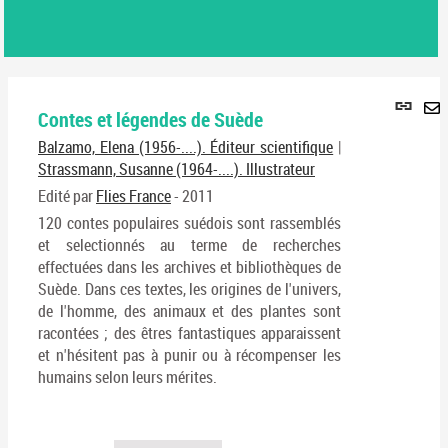
Lie
Contes et légendes de Suède
per
En
(No
Balzamo, Elena (1956-....). Éditeur scientifique
|
pa
fenê
Strassmann, Susanne (1964-....). Illustrateur
ma
Edité par
Flies France
- 2011
120 contes populaires suédois sont rassemblés
et selectionnés au terme de recherches
effectuées dans les archives et bibliothèques de
Suède. Dans ces textes, les origines de l'univers,
de l'homme, des animaux et des plantes sont
racontées ; des êtres fantastiques apparaissent
et n'hésitent pas à punir ou à récompenser les
humains selon leurs mérites.