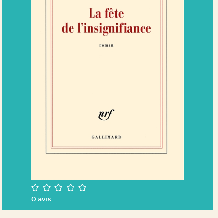
/5
0
avis