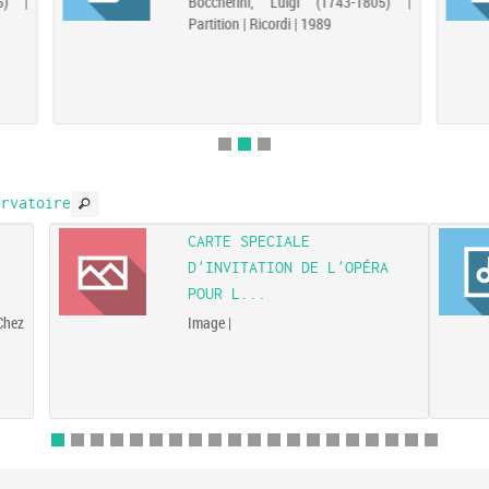
5) |
Boccherini, Luigi (1743-1805) |
Partition | Ricordi | 1989
rvatoire
CARTE SPECIALE
D'INVITATION DE L'OPÉRA
POUR L...
Chez
Image |