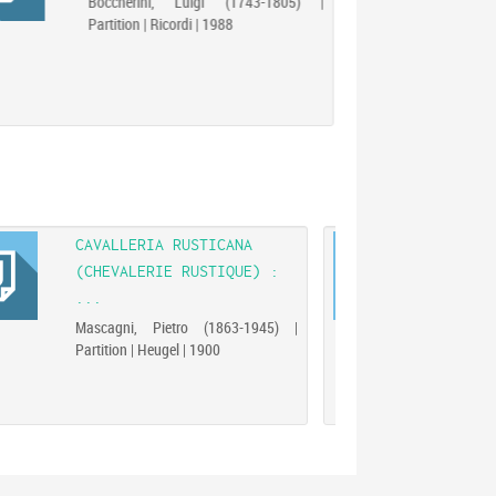
Boccherini, Luigi (1743-1805) |
Partition | Ricordi | 1988
CAVALLERIA RUSTICANA
DUOS
(CHEVALERIE RUSTIQUE) :
: TR
...
Widor
Partit
Mascagni, Pietro (1863-1945) |
Partition | Heugel | 1900