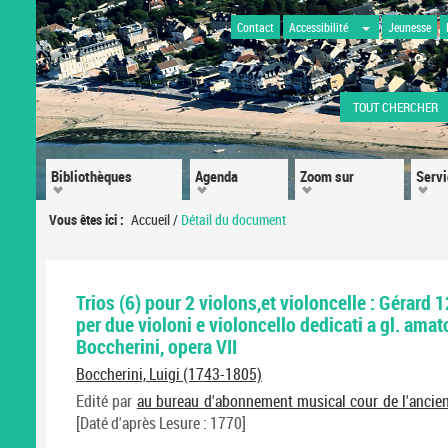
Contact
Accessibilité
Jeunesse
TOUT CHERCHER
Bibliothèques
Agenda
Zoom sur
Serv
Vous êtes ici :
Accueil
/
Détail du document
Trios (6) pour 2 violons,et violoncelle : Gérard 
per due violoni e violoncello dedicati a gl. amato
Boccherini, opera VII
Boccherini, Luigi (1743-1805)
Edité par
au bureau d'abonnement musical cour de l'ancien
[Daté d'après Lesure : 1770]