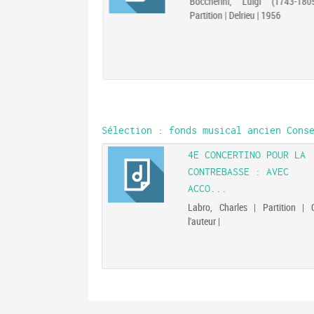
Boccherini, Luigi (1743-180
Partition | Delrieu | 1956
Sélection
: fonds musical ancien Conse
 POUR CLAVECIN,
4E CONCERTINO POUR LA
, BASSE ET ...
CONTREBASSE : AVEC
ACCO...
ean-Frédéric (1749-
tion | chez l'auteur |
Labro, Charles | Partition | 
l'auteur |