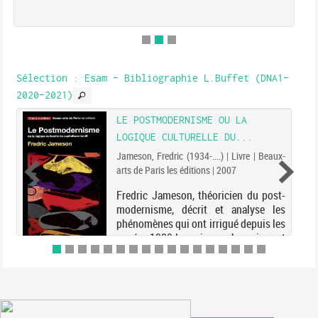
Sélection
: Esam - Bibliographie L.Buffet (DNA1-
2020-2021)
LE POSTMODERNISME OU LA
LOGIQUE CULTURELLE DU...
Jameson, Fredric (1934-....) | Livre | Beaux-
arts de Paris les éditions | 2007
Fredric Jameson, théoricien du post-
modernisme, décrit et analyse les
phénomènes qui ont irrigué depuis les
années 1980 les sciences humaines et
provoqué des bouleversements dans
le monde de l'art et de la culture.
Considérant le ...