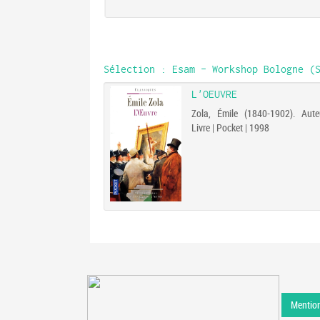
Sélection
: Esam - Workshop Bologne (S
DE L'ÂGE
L'OEUVRE
one de (1908-1986) |
Zola, Émile (1840-1902). Aute
rd | 2007
Livre | Pocket | 1998
ans et l'agrégation
phie en 1929. La
e Jean-Paul Sartre.
 années décisives
de Beauvoir. Celles
plit sa vocation
Mention