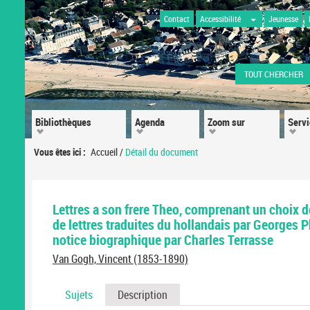
Contact
Accessibilité
Jeunesse
TOUT CHERCHER
Bibliothèques
Agenda
Zoom sur
Serv
Vous êtes ici :
Accueil
/
Détail du document
Lettres a son frere Theo, comprenant un choix de
de lettres traduites du hollandais par Georges P
notice biographique par Charles Terrasse
Van Gogh, Vincent (1853-1890)
Sujets
Description