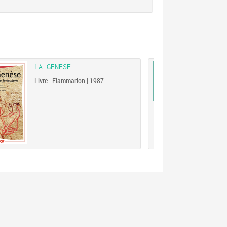
LA GENESE.
LA V
Livre | Flammarion | 1987
Blake
Galli