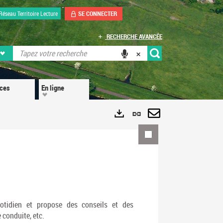
SE CONNECTER
Réseau Territoire Lecture
RECHERCHE AVANCÉE
ices
En ligne
Lien
permanent
Envoyer
Exports
(Nouvelle
par
fenêtre)
mail
uotidien et propose des conseils et des
 conduite, etc.