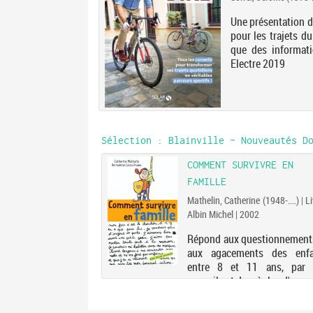
Une présentation de
pour les trajets d
que des informati
Electre 2019
Sélection
: Blainville - Nouveautés Do
TES DES FILMS DU
COMMENT SURVIVRE EN
IBLI
FAMILLE
ditions | 2020
Mathelin, Catherine (1948-....) | Li
Albin Michel | 2002
Mon voisin Totoro à
 harengs au potiron
Répond aux questionnement
etite sorcière, une
aux agacements des enfa
 recettes inspirées
entre 8 et 11 ans, par 
 studio Ghibli sont
conseils et des règles d'or.
s. Chacune est
 d'anecdotes et de