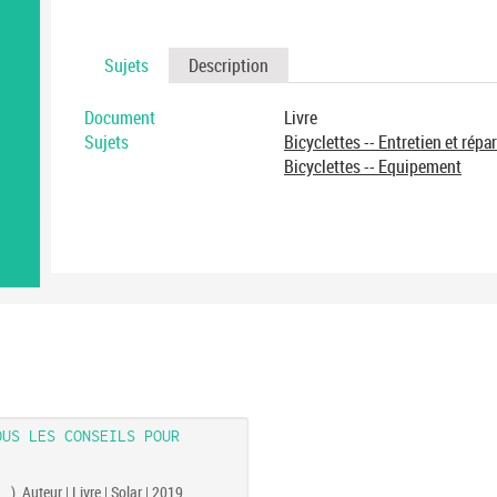
Sujets
Description
Document
Livre
Sujets
Bicyclettes -- Entretien et répa
Bicyclettes -- Equipement
OUS LES CONSEILS POUR
..). Auteur | Livre | Solar | 2019