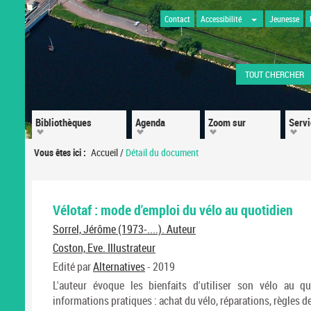
Contact
Accessibilité
Jeunesse
TOUT CHERCHER
Bibliothèques
Agenda
Zoom sur
Serv
Vous êtes ici :
Accueil
/
Détail du document
Vélotaf : mode d'emploi du vélo au quotidien
Sorrel, Jérôme (1973-....). Auteur
Coston, Eve. Illustrateur
Edité par
Alternatives
- 2019
L'auteur évoque les bienfaits d'utiliser son vélo au q
informations pratiques : achat du vélo, réparations, règles de