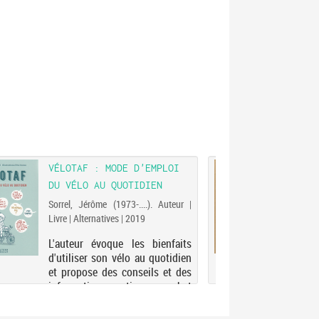
VÉLOTAF : MODE D'EMPLOI
3 MI
DU VÉLO AU QUOTIDIEN
50 A
Sorrel, Jérôme (1973-....). Auteur |
Livre 
Livre | Alternatives | 2019
Prés
L'auteur évoque les bienfaits
cinq
d'utiliser son vélo au quotidien
dans 
et propose des conseils et des
et de
informations pratiques : achat
véhi
du vélo, réparations, règles de
chir
conduite, etc.
dom