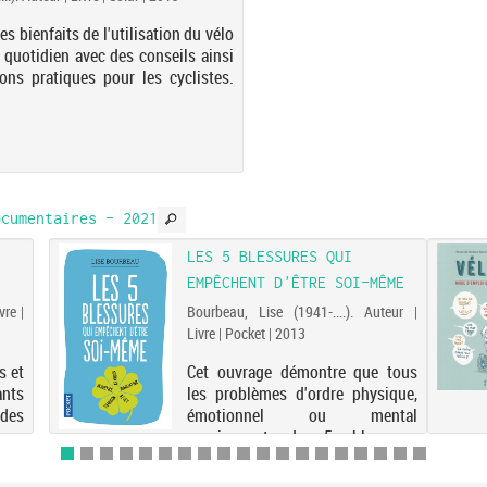
s bienfaits de l'utilisation du vélo
u quotidien avec des conseils ainsi
ons pratiques pour les cyclistes.
cumentaires - 2021
LES 5 BLESSURES QUI
EMPÊCHENT D'ÊTRE SOI-MÊME
vre |
Bourbeau, Lise (1941-....). Auteur |
Livre | Pocket | 2013
s et
Cet ouvrage démontre que tous
nts
les problèmes d'ordre physique,
des
émotionnel ou mental
proviennent de 5 blessures
fondamentales. Après une
description détaillée de chaque