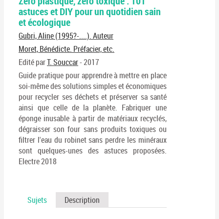
Zéro plastique, zéro toxique : 101
per
En
astuces et DIY pour un quotidien sain
(No
pa
et écologique
fenê
ma
Gubri, Aline (1995?-....). Auteur
Moret, Bénédicte. Préfacier, etc.
Edité par
T. Souccar
- 2017
Guide pratique pour apprendre à mettre en place
soi-même des solutions simples et économiques
pour recycler ses déchets et préserver sa santé
ainsi que celle de la planète. Fabriquer une
éponge inusable à partir de matériaux recyclés,
dégraisser son four sans produits toxiques ou
filtrer l'eau du robinet sans perdre les minéraux
sont quelques-unes des astuces proposées.
Electre 2018
Sujets
Description