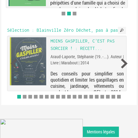
péripéties d'une famille qui a choisi de
ne plus produire de déchets afin de
limiter le gaspillage. Avec, en fin
d'ouvrage, des jeux, des tests et une
rece...
Sélection
: Blainville Zéro Déchet, pas à pas
MOINS GASPILLER, C'EST PAS
SORCIER ! : RECETT...
Araud-Laporte, Stéphanie (19..-....). Auteur |
Livre | Marabout | 2014
Des conseils pour simplifier son
quotidien et limiter les gaspillages en
cuisine, jardinage, vêtements ou
pendant les vacances. ©Electre 2014
Mentions légales