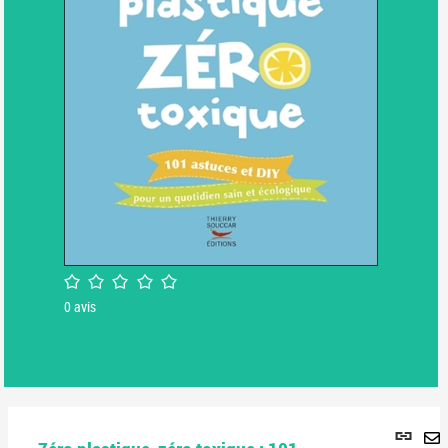
/5
0
avis
Lie