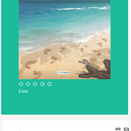
/5
0
avis
Lie