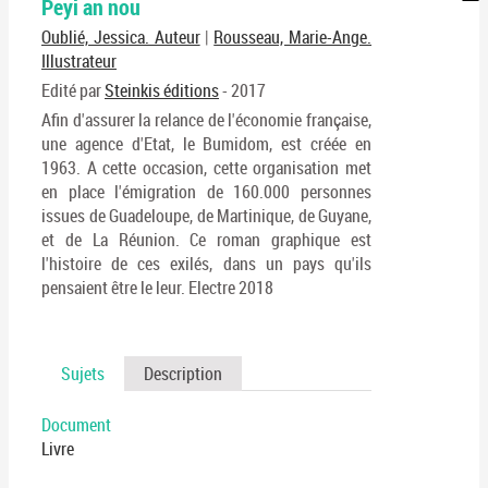
Peyi an nou
per
En
(No
Oublié, Jessica. Auteur
|
Rousseau, Marie-Ange.
pa
fenê
Illustrateur
ma
Edité par
Steinkis éditions
- 2017
Afin d'assurer la relance de l'économie française,
une agence d'Etat, le Bumidom, est créée en
1963. A cette occasion, cette organisation met
en place l'émigration de 160.000 personnes
issues de Guadeloupe, de Martinique, de Guyane,
et de La Réunion. Ce roman graphique est
l'histoire de ces exilés, dans un pays qu'ils
pensaient être le leur. Electre 2018
Sujets
Description
Document
Livre