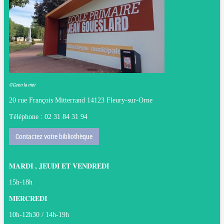
©Caen la mer
20 rue François Mitterrand 14123 Fleury-sur-Orne
Téléphone : 02 31 84 31 94
Contactez votre bibliothèque
MARDI , JEUDI ET VENDREDI
15h-18h
MERCREDI
10h-12h30 / 14h-19h