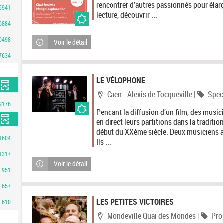
rencontrer d’autres passionnés pour élarg
5941
lecture, découvrir ...
6884
0498
Voir le détail
7634
LE VÉLOPHONE
Localisation
Catég
Caen - Alexis de Tocqueville
|
Spec
9176
Pendant la diffusion d’un film, des musici
en direct leurs partitions dans la traditi
début du XXème siècle. Deux musiciens ar
1604
Ils ...
1317
Voir le détail
951
657
LES PETITES VICTOIRES
610
Localisation
Caté
Mondeville Quai des Mondes
|
Pro