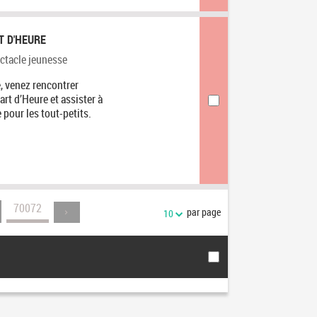
T D'HEURE
gorie
ctacle jeunesse
, venez rencontrer
t d’Heure et assister à
 pour les tout-petits.
70072
par page
10