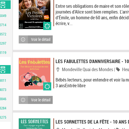
Entre ses obligations de maire et son rôle 
journées d’Alice sont bien remplies. L’arr
5049
d’Émile, un homme de 60 ans, enfin décidé 
écrire, v...
0714
8572
Voir le détail
0297
3119
LES FABULETTES D'ANNIVERSAIRE - 10
Localisation
Caté
Mondeville Quai des Mondes
|
Heu
Bébés lecteurs, pour entendre et voir la 
9011
3 ansEntrée libre
4073
3846
Voir le détail
3284
3275
LES SORNETTES DE LA FÊTE - 10 ANS D