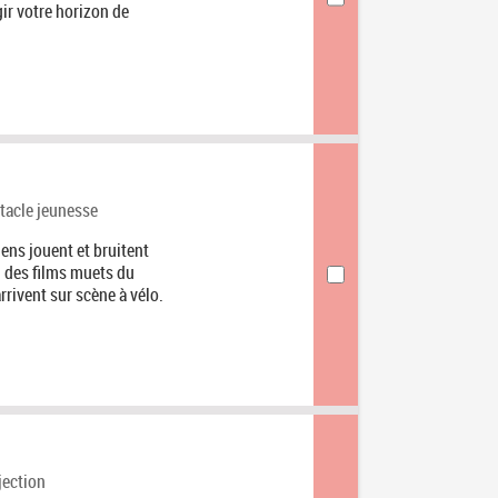
ir votre horizon de
orie
tacle jeunesse
ens jouent et bruitent
on des films muets du
rivent sur scène à vélo.
gorie
jection