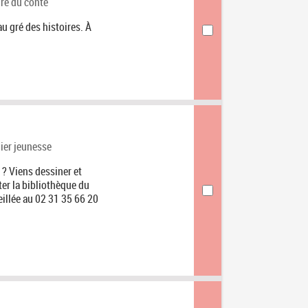
gorie
re du conte
u gré des histoires. À
gorie
lier jeunesse
 ? Viens dessiner et
ter la bibliothèque du
eillée au 02 31 35 66 20