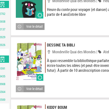
Localisation
Caté
Mondeville Quai des Mondes
|
Heu
Heure du conte pour voyager (et danser) a
2702
partir de 4 ansEntrée libre
2658
Voir le détail
2137
2029
DESSINE TA BIBLI
2026
Localisation
Caté
Mondeville Quai des Mondes
|
Ate
À quoi ressemble ta bibliothèque parfaite
écrire toutes tes idées (et peut-être inven
1591
futur). À partir de 10 ansInscription cons
3435
8908
Voir le détail
5564
2500
KIDDY BOUM