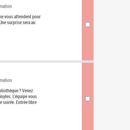
gorie
mation
One vous attendent pour
Une surprise sera au
gorie
mation
bliothèque ? Venez
vinyles. L’équipe vous
e soirée. Entrée libre