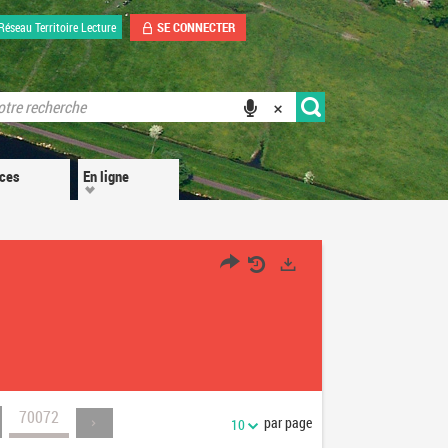
SE CONNECTER
Réseau Territoire Lecture
ices
En ligne
Exports
70072
par page
10