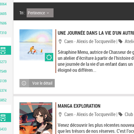
8064
Pertinence
Tri :
6605
7606
UNE JOURNÉE DANS LA VIE D'UN AUTRE 
7310
Localisation
Catég
Caen - Alexis de Tocqueville
|
Ateli
Séraphine Menu, autrice de Chasseur de 
un atelier d’écriture à partir de l'histoire
5273
une journée de la vie d'un enfant dans un t
éloigné ou différen...
7549
5139
Voir le détail
5374
6852
MANGA EXPLORATION
Localisation
Catég
Caen - Alexis de Tocqueville
|
Club
Venez découvrir les plus récentes nouve
6433
que les trésors de nos réserves. C’est l’o