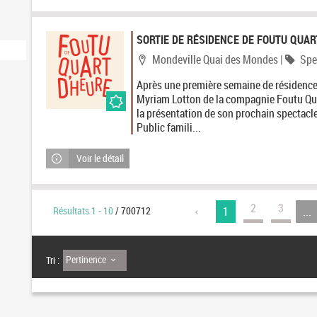
s
u
SORTIE DE RÉSIDENCE DE FOUTU QUAR
l
Localisation
Caté
Mondeville Quai des Mondes
|
Spe
t
Après une première semaine de résidence
a
Myriam Lotton de la compagnie Foutu Quar
la présentation de son prochain spectacle
t
Public famili...
s
Voir le détail
-
c
l
2
3
Résultats
1
-
10
/ 700712
1
...
i
q
Pertinence
Tri :
u
e
r