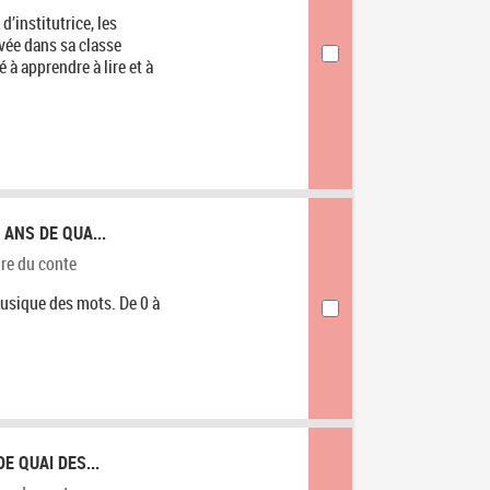
d’institutrice, les
ivée dans sa classe
à apprendre à lire et à
 ANS DE QUA...
gorie
re du conte
musique des mots. De 0 à
E QUAI DES...