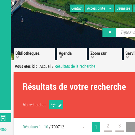
Contact
Accessibilité
Jeunesse
Bibliothèques
Agenda
Zoom sur
Serv
Vous êtes ici :
Accueil
/
Résultats de la recherche
Résultats de votre recherche
*:*
Ma recherche :
2
3
Résultats
1
-
10
/ 700712
1
...
7850