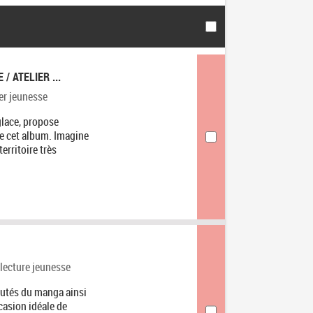
/ ATELIER ...
orie
er jeunesse
glace, propose
 de cet album. Imagine
erritoire très
orie
 lecture jeunesse
autés du manga ainsi
ccasion idéale de