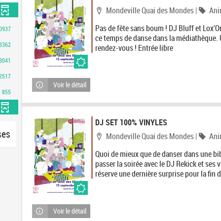
Localisation
Caté
Mondeville Quai des Mondes
|
Ani
Pas de fête sans boum ! DJ Bluff et Lox’
0937
ce temps de danse dans la médiathèque. 
3362
rendez-vous ! Entrée libre
3041
2517
Voir le détail
855
DJ SET 100% VINYLES
-
ses
Localisation
Caté
Mondeville Quai des Mondes
|
Ani
6
Quoi de mieux que de danser dans une bi
0
passer la soirée avec le DJ Rekick et ses 
réserve une dernière surprise pour la fin d
5
0
r
Voir le détail
é