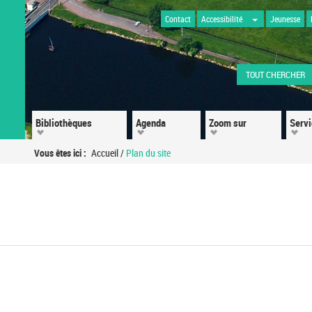
Contact
Accessibilité
Jeunesse
TOUT CHERCHER
Bibliothèques
Agenda
Zoom sur
Serv
Vous êtes ici :
Accueil
/
Plan du site