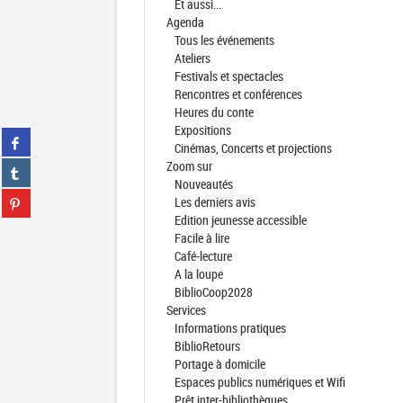
Et aussi...
Agenda
Tous les événements
Ateliers
Festivals et spectacles
Rencontres et conférences
Heures du conte
Expositions
Partager
Cinémas, Concerts et projections
sur
Zoom sur
Partager
facebook
Nouveautés
sur
(Nouvelle
Partager
Les derniers avis
tumblr
fenêtre)
sur
Edition jeunesse accessible
(Nouvelle
Partager
pinterest
Facile à lire
fenêtre)
sur
(Nouvelle
Café-lecture
gplus
fenêtre)
A la loupe
(Nouvelle
BiblioCoop2028
fenêtre)
Services
Informations pratiques
BiblioRetours
Portage à domicile
Espaces publics numériques et Wifi
Prêt inter-bibliothèques