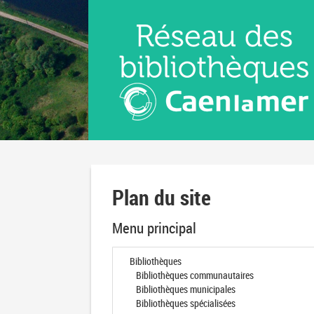
Aller
Aller
Aller
au
au
à
menu
contenu
la
recherche
Plan du site
Menu principal
Bibliothèques
Bibliothèques communautaires
Bibliothèques municipales
Bibliothèques spécialisées