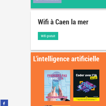
Wifi à Caen la mer
Wifi gratuit
L'intelligence artificielle
Partager