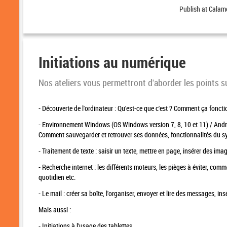
Publish at Calam
Initiations au numérique
Nos ateliers vous permettront d'aborder les points s
- Découverte de l'ordinateur : Qu'est-ce que c'est ? Comment ça fonctio
- Environnement Windows (OS Windows version 7, 8, 10 et 11) / Androï
Comment sauvegarder et retrouver ses données, fonctionnalités du sy
- Traitement de texte : saisir un texte, mettre en page, insérer des imag
- Recherche internet : les différents moteurs, les pièges à éviter, comm
quotidien etc.
- Le mail : créer sa boîte, l'organiser, envoyer et lire des messages, ins
Mais aussi :
- Initiations à l'usage des tablettes.