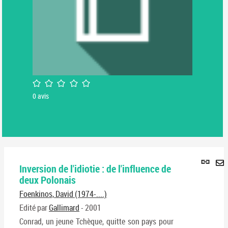
/5
0
avis
Lie
Inversion de l'idiotie : de l'influence de
per
En
deux Polonais
(No
pa
fenê
Foenkinos, David (1974-....)
ma
Edité par
Gallimard
- 2001
Conrad, un jeune Tchèque, quitte son pays pour