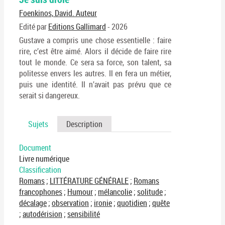
En
(No
Foenkinos, David. Auteur
pa
fenê
ma
Edité par
Editions Gallimard
- 2026
Gustave a compris une chose essentielle : faire
rire, c’est être aimé. Alors il décide de faire rire
tout le monde. Ce sera sa force, son talent, sa
politesse envers les autres. Il en fera un métier,
puis une identité. Il n’avait pas prévu que ce
serait si dangereux.
Sujets
Description
Document
Livre numérique
Classification
Romans
;
LITTÉRATURE GÉNÉRALE
;
Romans
francophones
;
Humour
;
mélancolie
;
solitude
;
décalage
;
observation
;
ironie
;
quotidien
;
quête
;
autodérision
;
sensibilité