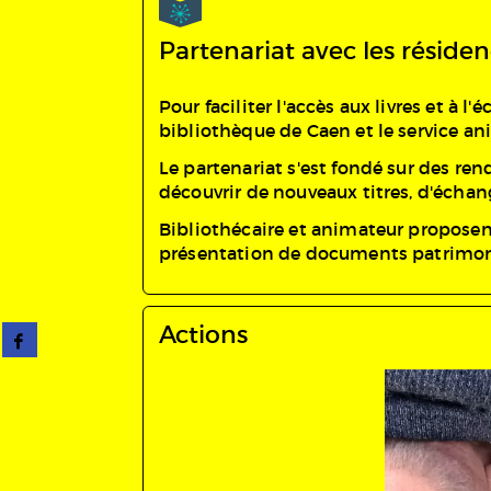
Partenariat avec les réside
Pour faciliter l'accès aux livres et à 
bibliothèque de Caen et le service an
Le partenariat s'est fondé sur des r
découvrir de nouveaux titres, d'échang
Bibliothécaire et animateur proposent 
présentation de documents patrimoniau
Actions
Partager
sur
facebook
(Nouvelle
fenêtre)