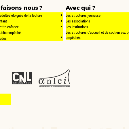
faisons-nous ?
Avec qui ?
adultes éloignés de la lecture
Les structures jeunesse
nfant
Les associations
etite enfance
Les institutions
Les structures d'accueil et de soutien aux p
public empêché
empêchés
 ados