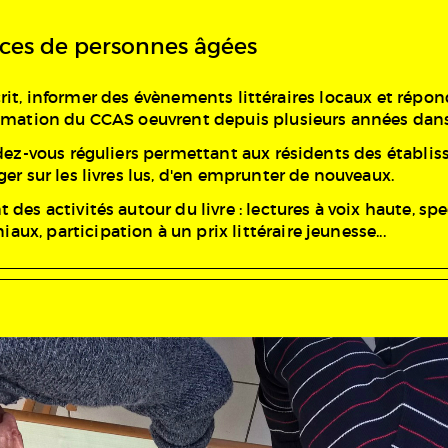
nces de personnes âgées
l'écrit, informer des évènements littéraires locaux et répo
imation du CCAS oeuvrent depuis plusieurs années dans 
endez-vous réguliers permettant aux résidents des établ
er sur les livres lus, d'en emprunter de nouveaux.
des activités autour du livre : lectures à voix haute, spe
x, participation à un prix littéraire jeunesse...