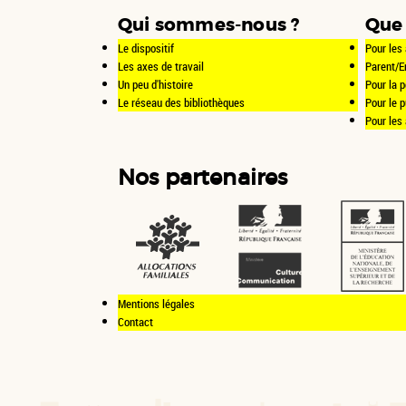
Qui sommes-nous ?
Que 
Le dispositif
Pour les 
Les axes de travail
Parent/E
Un peu d'histoire
Pour la p
Le réseau des bibliothèques
Pour le 
Pour les
Nos partenaires
Mentions légales
Contact