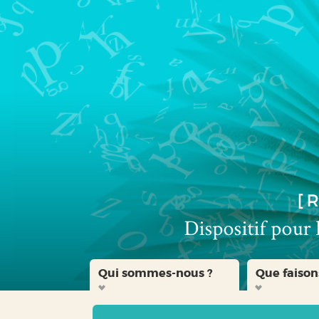
Aller
Aller
Aller
au
au
à
menu
contenu
la
recherche
Qui sommes-nous ?
Que faison