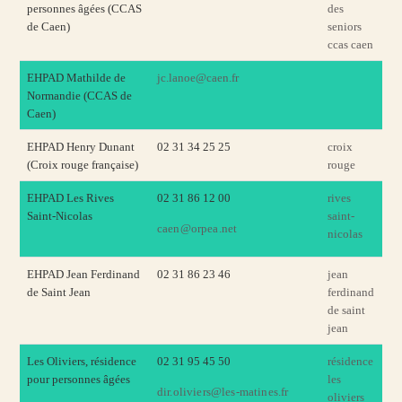
personnes âgées (CCAS
des
de Caen)
seniors
ccas caen
EHPAD Mathilde de
jc.lanoe@caen.fr
Normandie (CCAS de
Caen)
EHPAD Henry Dunant
02 31 34 25 25
croix
(Croix rouge française)
rouge
EHPAD Les Rives
02 31 86 12 00
rives
Saint-Nicolas
saint-
caen@orpea.net
nicolas
EHPAD Jean Ferdinand
02 31 86 23 46
jean
de Saint Jean
ferdinand
de saint
jean
Les Oliviers, résidence
02 31 95 45 50
résidence
pour personnes âgées
les
dir.oliviers@les-matines.fr
oliviers