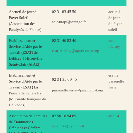
Accueil de jour du
02 31 83 45 50
accueil
Foyer Soleil
de jour
acjourapf@orange.fr
(Association des
du foyer
Paralysés de France)
soleil
Etablissement et
02 31 46 83 46
esat
Service d'Aide par le
lebisey
esat-lebisey@apaei-caen.org
Travail (ESAT) de
Lébisey à Hérouville
Saint-Clair (APAEI)
Etablissement et
esat la
02 31 35 69 45
Service d'Aide par le
passerelle
Travail (ESAT) La
verte
passerelleverte@pngmut14.org
Passerelle verte à Ifs
(Mutualité française du
Calvados)
A
ssociation de Familles
02 50 10 94 69
aftc 14
de Traumatisés
sg.aftc14@yahoo.fr
Crâniens et Cérébro-