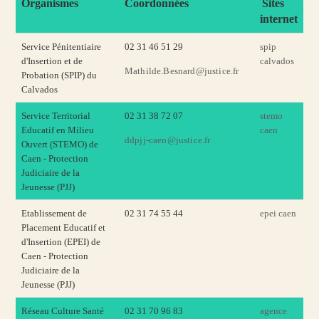
Organismes
Coordonnées
Sites
internet
Service Pénitentiaire
02 31 46 51 29
spip
d'Insertion et de
calvados
Mathilde.Besnard@justice.fr
Probation (SPIP) du
Calvados
Service Territorial
02 31 38 72 07
stemo
Educatif en Milieu
caen
ddpjj-caen@justice.fr
Ouvert
(STEMO) de
Caen - Protection
Judiciaire de la
Jeunesse (PJJ)
Etablissement de
02 31 74 55 44
epei caen
Placement Educatif et
d'Insertion (EPEI) de
Caen - Protection
Judiciaire de la
Jeunesse (PJJ)
Réseau Culture Santé
02 31 70 96 83
agence