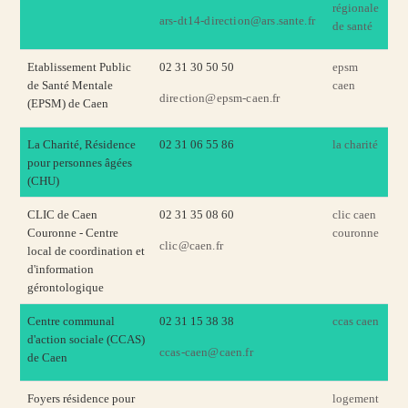
régionale
ars-dt14-direction@ars.sante.fr
de santé
Etablissement Public
02 31 30 50 50
epsm
de Santé Mentale
caen
direction@epsm-caen.fr
(EPSM) de Caen
La Charité, Résidence
02 31 06 55 86
la charité
pour personnes âgées
(CHU)
CLIC de Caen
02 31 35 08 60
clic caen
Couronne -
Centre
couronne
clic@caen.fr
local de coordination et
d'information
gérontologique
Centre communal
02 31 15 38 38
ccas caen
d'action sociale (CCAS)
ccas-caen@caen.fr
de Caen
Foyers résidence pour
logement