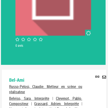
Nouveauté
/5
0
avis
Lie
Bel-Ami
per
En
(No
Russo-Pelosi, Claudie. Metteur en scène ou
pa
fenê
réalisateur
ma
Belviso, Sara. Interprète
|
Clevenot, Pablo.
Compositeur
|
Grassard, Adrien. Interprète
|