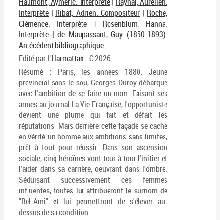
Haumont, Aymeric. Interprète
|
Raynal, Aurélien.
Interprète
|
Ribat, Adrien. Compositeur
|
Roche,
Clémence. Interprète
|
Rosenblum, Hanna.
Interprète
|
de Maupassant, Guy (1850-1893).
Antécédent bibliographique
Edité par
L'Harmattan
- C 2026
Résumé : Paris, les années 1880. Jeune
provincial sans le sou, Georges Duroy débarque
avec l'ambition de se faire un nom. Faisant ses
armes au journal La Vie Française, l'opportuniste
devient une plume qui fait et défait les
réputations. Mais derrière cette façade se cache
en vérité un homme aux ambitions sans limites,
prêt à tout pour réussir. Dans son ascension
sociale, cinq héroïnes vont tour à tour l'initier et
l'aider dans sa carrière, oeuvrant dans l'ombre.
Séduisant successivement ces femmes
influentes, toutes lui attribueront le surnom de
"Bel-Ami" et lui permettront de s'élever au-
dessus de sa condition.