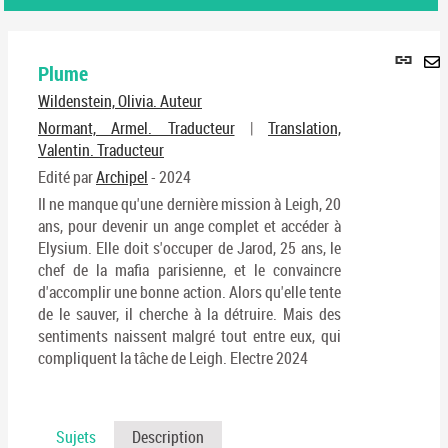
Lie
Plume
per
En
(No
Wildenstein, Olivia. Auteur
pa
fenê
ma
Normant, Armel. Traducteur
|
Translation,
Valentin. Traducteur
Edité par
Archipel
- 2024
Il ne manque qu'une dernière mission à Leigh, 20
ans, pour devenir un ange complet et accéder à
Elysium. Elle doit s'occuper de Jarod, 25 ans, le
chef de la mafia parisienne, et le convaincre
d'accomplir une bonne action. Alors qu'elle tente
de le sauver, il cherche à la détruire. Mais des
sentiments naissent malgré tout entre eux, qui
compliquent la tâche de Leigh. Electre 2024
Sujets
Description