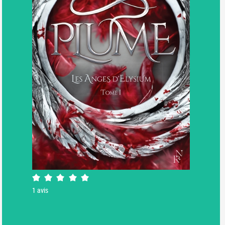
5/5
1
avis