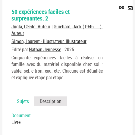
Lie
50 expériences faciles et
per
En
surprenantes. 2
(No
pa
fenê
Jugla, Cécile. Auteur
|
Guichard, Jack (1946-....).
ma
Auteur
Simon, Laurent - illustrateur. Illustrateur
Edité par
Nathan Jeunesse
- 2025
Cinquante expériences faciles à réaliser en
famille avec du matériel disponible chez soi :
sable, sel, citron, eau, etc. Chacune est détaillée
et expliquée étape par étape.
Sujets
Description
Document
Livre