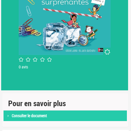
Nouveauté
/5
0
avis
Pour en savoir plus
Consulter le document