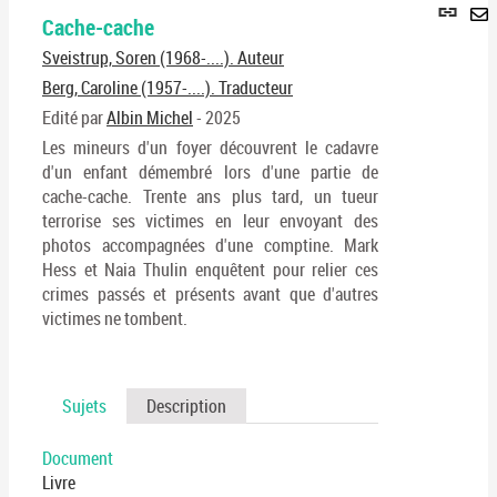
Lie
Cache-cache
per
En
(No
Sveistrup, Soren (1968-....). Auteur
pa
fenê
ma
Berg, Caroline (1957-....). Traducteur
Edité par
Albin Michel
- 2025
Les mineurs d'un foyer découvrent le cadavre
d'un enfant démembré lors d'une partie de
cache-cache. Trente ans plus tard, un tueur
terrorise ses victimes en leur envoyant des
photos accompagnées d'une comptine. Mark
Hess et Naia Thulin enquêtent pour relier ces
crimes passés et présents avant que d'autres
victimes ne tombent.
Sujets
Description
Document
Livre