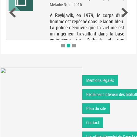
Métailié Noir | 2016
A Reykjavik, en 1979, le corps d'un
homme est repêché dans le lagon bleu.
La police découvre que la victime est
un ingénieur travaillant dans la base
américaine de Keflavik et que
d'étranges vols sont réalisés entre le
Groenland e...
Mentions légales
Réglement intérieur des bibliot
Plan du site
Contact
Les offres d'emploi de Caen la