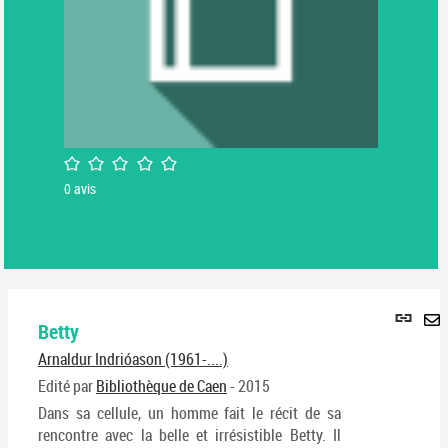
/5
0
avis
Lie
Betty
per
En
(No
Arnaldur Indrióason (1961-....)
pa
fenê
ma
Edité par
Bibliothèque de Caen
- 2015
Dans sa cellule, un homme fait le récit de sa
rencontre avec la belle et irrésistible Betty. Il