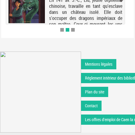
En 141 av. J.-C., Liu, jeune orpheline
chinoise, travaille en tant qu'esclave
dans un château isolé. Elle doit
s'occuper des dragons impériaux de
son maître. Ceux-ci meurent les uns
après les autres, et le dernier, Danzi,
supplie ...
Mentions légales
Réglement intérieur des bibliot
Plan du site
Contact
Les offres d'emploi de Caen la