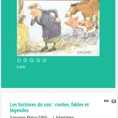
/5
0
avis
Lie
Les histoires du soir : contes, fables et
per
En
légendes
(No
pa
fenê
Sanconie, Maïca (1955-....). Adaptateur