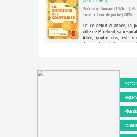
CONFITURES
Puértolas, Romain (1975-....). Aut
Livre | le Livre de poche | 2025
En ce début d année, la pe
ville de P. retient sa respira
Alice, quatre ans, est to
dans un trou de forage en p
forêt& Alors que le sauveta
organise et que le ci
médiatique commence,
homme observe la s...
Mention
Régleme
Plan du
Contac