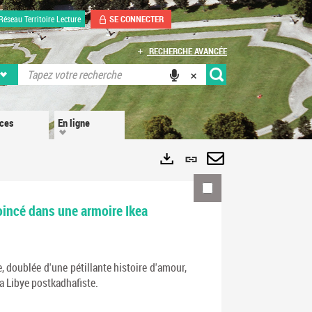
SE CONNECTER
Réseau Territoire Lecture
RECHERCHE AVANCÉE
ices
En ligne
Lien
permanent
Envoyer
Exports
(Nouvelle
par
coincé dans une armoire Ikea
fenêtre)
mail
 doublée d'une pétillante histoire d'amour,
la Libye postkadhafiste.