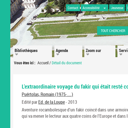
Contact
Accessibilité
Jeunesse
TOUT CHERCHER
Bibliothèques
Agenda
Zoom sur
Serv
Vous êtes ici :
Accueil
/
Détail du document
L'extraordinaire voyage du fakir qui était resté 
Puértolas, Romain (1975-....)
Edité par
Ed. de la Loupe
- 2013
Aventure rocambolesque d'un fakir coincé dans une armoire,
qui va mener le lecteur aux quatre coins de l'Europe et dans 