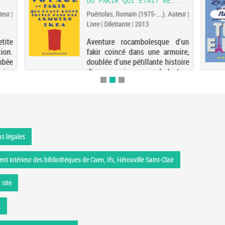
DU FAKIR QUI ÉTAIT RE...
eur |
Puértolas, Romain (1975-....). Auteur |
Livre | Dilettante | 2013
tite
Aventure rocambolesque d'un
tion.
fakir coincé dans une armoire,
mbée
doublée d'une pétillante histoire
leine
d'amour, qui va mener le lecteur
ge s
aux quatre coins de l'Europe et
rque
dans la Libye postkadhafiste.
 un
Premier roman.
s légales
nt intérieur des bibliothèques de Caen, Ifs, Hérouville Saint-Clair
 site
t