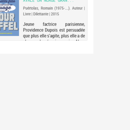
AVALÉ UN NUAGE GRAN...
Puértolas, Romain (1975-....). Auteur |
Livre | Dilettante | 2015
Jeune factrice parisienne,
Providence Dupois est persuadée
que plus elle s'agite, plus elle a de
chance de réussir sa vie. Alors
qu'elle se prépare à se rendre en
Afrique chercher la petite fille
qu'elle adore, un volcan
islandais...