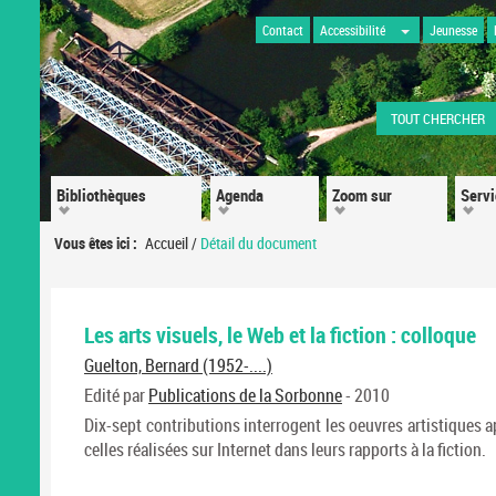
Contact
Accessibilité
Jeunesse
TOUT CHERCHER
Bibliothèques
Agenda
Zoom sur
Serv
Vous êtes ici :
Accueil
/
Détail du document
Les arts visuels, le Web et la fiction : colloque
Guelton, Bernard (1952-....)
Edité par
Publications de la Sorbonne
- 2010
Dix-sept contributions interrogent les oeuvres artistiques 
celles réalisées sur Internet dans leurs rapports à la fiction.