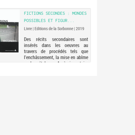
FICTIONS SECONDES : MONDES
POSSIBLES ET FIGUR...
Livre | Editions de la Sorbonne | 2019
Des récits secondaires sont
insérés dans les oeuvres au
travers de procédés tels que
l'enchâssement, la mise en abîme
ou la métalepse. Après inventaire
des approches théoriques et
narratologiques susceptibles d'en
cerner les confi...