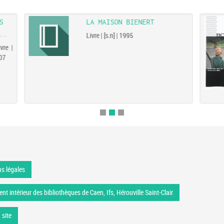
S
LA MAISON BIENERT
..
Livre | [s.n] | 1995
vre |
007
s légales
nt intérieur des bibliothèques de Caen, Ifs, Hérouville Saint-Clair
 site