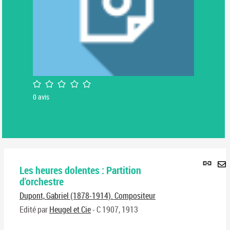
/5
0
avis
Lie
Les heures dolentes : Partition
per
En
d'orchestre
(No
pa
fenê
Dupont, Gabriel (1878-1914). Compositeur
ma
Edité par
Heugel et Cie
- C 1907, 1913