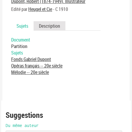
Dupont, Robert (1874-1949). Illustrateur
Edité par
Heugel et Cie
- C 1910
Sujets
Description
Document
Partition
Sujets
Fonds Gabriel Dupont
Opéras français -- 20e siècle
Mélodie -- 20e siècle
Suggestions
Du même auteur