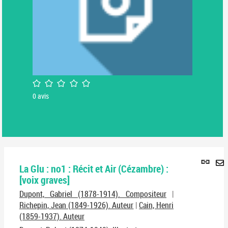
/5
0
avis
Lie
La Glu : no1 : Récit et Air (Cézambre) :
per
En
[voix graves]
(No
pa
fenê
Dupont, Gabriel (1878-1914). Compositeur
|
ma
Richepin, Jean (1849-1926). Auteur
|
Cain, Henri
(1859-1937). Auteur