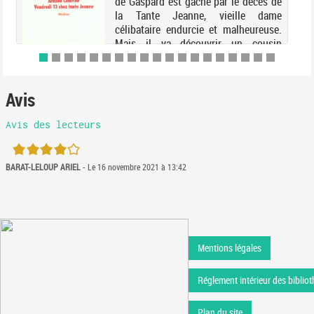
de Gaspard est gaché par le décès de
la Tante Jeanne, vieille dame
célibataire endurcie et malheureuse.
Mais il va découvrir un cousin
inconnu, un journal intime et quelques
vérités passionnantes...
Avis
Avis des lecteurs
4/5
BARAT-LELOUP ARIEL
- Le 16 novembre 2021 à 13:42
Mentions légales
Réglement intérieur des bibliot
Plan du site