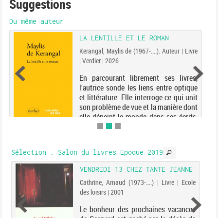
Suggestions
Du même auteur
LA LENTILLE ET LE ROMAN
Kerangal, Maylis de (1967-....). Auteur | Livre
| Verdier | 2026
En parcourant librement ses livres,
l'autrice sonde les liens entre optique
et littérature. Elle interroge ce qui unit
son problème de vue et la manière dont
elle dépeint le monde dans ses écrits,
affirmant que le roman est sa lon...
Sélection
: Salon du livres Epoque 2019
VENDREDI 13 CHEZ TANTE JEANNE
Cathrine, Arnaud (1973-....) | Livre | Ecole
des loisirs | 2001
Le bonheur des prochaines vacances