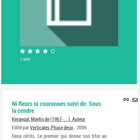
4/5
1
avis
Lie
Ni fleurs ni couronnes suivi de. Sous
per
En
la cendre
(No
pa
fenê
Kerangal, Maylis de (1967-....). Auteur
ma
Edité par
Verticales-Phase deux
- 2006
Deux récits. Le premier qui donne son titre au