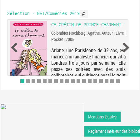
comme chaque année, dans le
Dodécanèse,...
Sélection
: BAT/Comédies 2019
CE CRÉTIN DE PRINCE CHARMANT
Colombier Hochberg, Agathe. Auteur | Livre |
Pocket | 2005
Ariane, une Parisienne de 32 ans, est
mariée à un analyste financier qui vit à
Londres trois jours par semaine. Elle
passe ses soirées avec des amis
célibataires qui cultivent aussi le goût
de l'humour noir et du décalage. La
corr...
Mentions légales
Réglement intérieur des bibliot