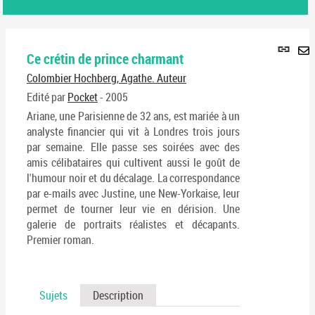
Lie
Ce crétin de prince charmant
per
En
(No
Colombier Hochberg, Agathe. Auteur
pa
fenê
ma
Edité par
Pocket
- 2005
Ariane, une Parisienne de 32 ans, est mariée à un
analyste financier qui vit à Londres trois jours
par semaine. Elle passe ses soirées avec des
amis célibataires qui cultivent aussi le goût de
l'humour noir et du décalage. La correspondance
par e-mails avec Justine, une New-Yorkaise, leur
permet de tourner leur vie en dérision. Une
galerie de portraits réalistes et décapants.
Premier roman.
Sujets
Description