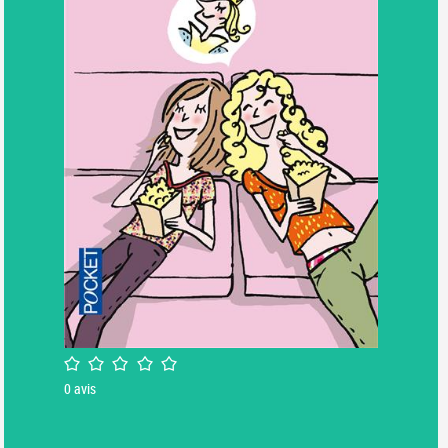
/5
0
avis