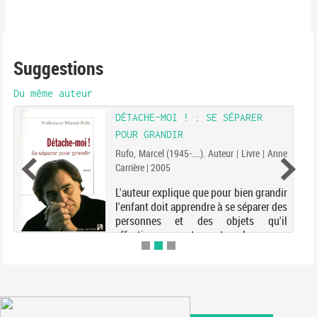
Suggestions
Du même auteur
DÉTACHE-MOI ! : SE SÉPARER
POUR GRANDIR
Rufo, Marcel (1945-....). Auteur | Livre | Anne
Carrière | 2005
L'auteur explique que pour bien grandir
l'enfant doit apprendre à se séparer des
personnes et des objets qu'il
affectionne : ventre maternel, nounou,
jouet, doudou, etc. Toute séparation
est une épreuve dont il doit sortir
grandi....