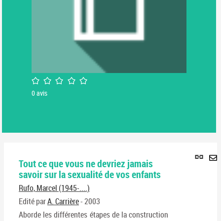
/5
0
avis
Lie
Tout ce que vous ne devriez jamais
per
En
savoir sur la sexualité de vos enfants
(No
pa
fenê
Rufo, Marcel (1945-....)
ma
Edité par
A. Carrière
- 2003
Aborde les différentes étapes de la construction