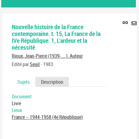
Lie
Nouvelle histoire de la France
per
En
contemporaine. t. 15, La France de la
(No
pa
IVe République. 1, L'ardeur et la
fenê
ma
nécessité
Rioux, Jean-Pierre (1939-....). Auteur
Edité par
Seuil
- 1983.
Sujets
Description
Document
Livre
Lieux
France -- 1944-1958 (4e République)