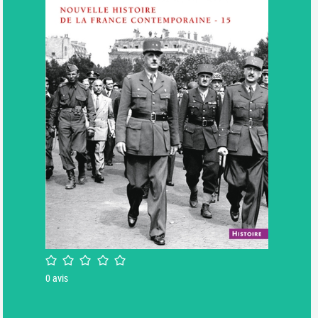
/5
0
avis