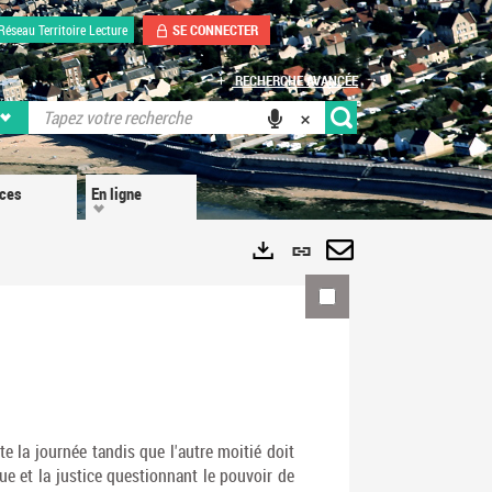
SE CONNECTER
Réseau Territoire Lecture
RECHERCHE AVANCÉE
ices
En ligne
Lien
permanent
Envoyer
Exports
(Nouvelle
par
fenêtre)
mail
e la journée tandis que l'autre moitié doit
que et la justice questionnant le pouvoir de