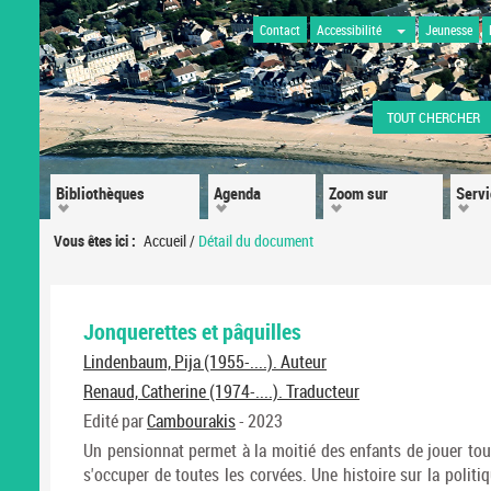
Contact
Accessibilité
Jeunesse
TOUT CHERCHER
Bibliothèques
Agenda
Zoom sur
Serv
Vous êtes ici :
Accueil
/
Détail du document
Jonquerettes et pâquilles
Lindenbaum, Pija (1955-....). Auteur
Renaud, Catherine (1974-....). Traducteur
Edité par
Cambourakis
- 2023
Un pensionnat permet à la moitié des enfants de jouer tout
s'occuper de toutes les corvées. Une histoire sur la politi