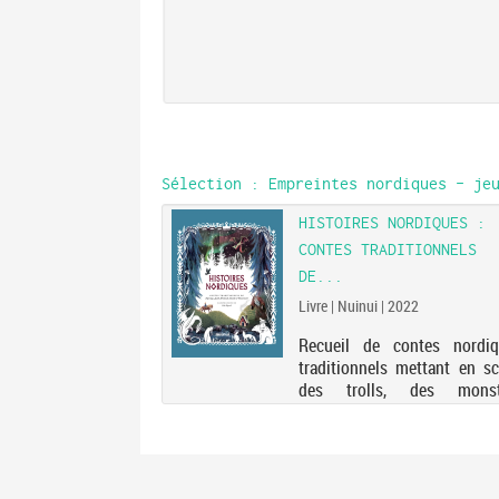
Sélection
: Empreintes nordiques - jeu
LODDEN
HISTOIRES NORDIQUES :
CONTES TRADITIONNELS
r (1970-....). Auteur |
| 2022
DE...
Livre | Nuinui | 2022
 Uriel et le chien Ego
sur le décès d'un
Recueil de contes nordiq
ouvé noyé après une
traditionnels mettant en s
 la plage d'Alodden
des trolls, des monst
 près de l'hôtel La
terrifiants, des anim
ar le père de Cecilia.
sauvages, entre autres. Ele
le tatouage figurant
2022