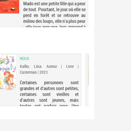
Mado est une petite fille qui a peur
de tout. Pourtant, le jour où elle se
perd en forêt et se retrouve au
milieu des loups, elle n'a plus peur
: elle joue avec eux, leur apprend à
grimper aux arbres. En gage
d'amitié ils la racco...
NOUS
UNE 
Kallio, Liisa. Auteur | Livre |
Aller
Casterman | 2023
| For
Certaines personnes sont
Sur 
grandes et d'autres sont petites,
une 
certaines sont vieilles et
tour 
d'autres sont jeunes, mais
phoq
toutes ont parfois peur. Une
garç
histoire sur le caractère unique
enfa
de chacun, la fraternité et les
angl
différences. Electre 20...
l'hist