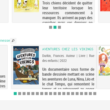
Trois chiens décident de quitter
leur territoire lorsque les
ressources commencent à
manquer. Ils arrivent au pays des
caniches mais ces derniers ne
sont pas décidés à partager leurs
frites. Electre 2018
nesse
AVENTURES CHEZ LES VIKINGS
Durkin, Frances. Auteur | Livre | Rue
des enfants | 2022
Un documentaire sous forme de
bande dessinée mettant en scène
ues
les aventures de Luna, Nina, Léo et
cène
le chat Tempo, qui remontent le
res
temps et se retrouvent au coeur
aux
de la Scandinavie ancienne. Pour
ctre
découvrir le quotidien des
Vikings,...