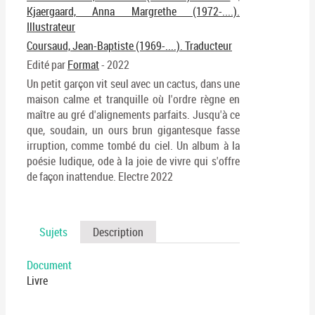
fenê
Kjaergaard, Anna Margrethe (1972-....).
ma
Illustrateur
Coursaud, Jean-Baptiste (1969-....). Traducteur
Edité par
Format
- 2022
Un petit garçon vit seul avec un cactus, dans une
maison calme et tranquille où l'ordre règne en
maître au gré d'alignements parfaits. Jusqu'à ce
que, soudain, un ours brun gigantesque fasse
irruption, comme tombé du ciel. Un album à la
poésie ludique, ode à la joie de vivre qui s'offre
de façon inattendue. Electre 2022
Sujets
Description
Document
Livre