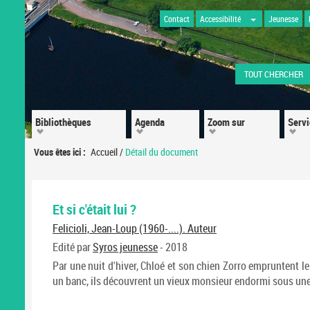
Contact
Accessibilité
Jeunesse
TOUT CHERCHER
Bibliothèques
Agenda
Zoom sur
Serv
Vous êtes ici :
Accueil
/
Détail du document
Et si c'était lui ?
Felicioli, Jean-Loup (1960-....). Auteur
Edité par
Syros jeunesse
- 2018
Par une nuit d'hiver, Chloé et son chien Zorro empruntent l
un banc, ils découvrent un vieux monsieur endormi sous une