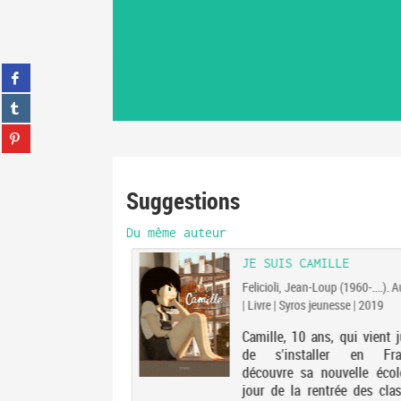
Partager
sur
Partager
facebook
sur
(Nouvelle
Partager
tumblr
fenêtre)
sur
(Nouvelle
Partager
pinterest
fenêtre)
sur
(Nouvelle
Suggestions
gplus
fenêtre)
(Nouvelle
fenêtre)
Du même auteur
JE SUIS CAMILLE
Felicioli, Jean-Loup (1960-....). 
| Livre | Syros jeunesse | 2019
Camille, 10 ans, qui vient 
de s'installer en Fra
découvre sa nouvelle écol
jour de la rentrée des clas