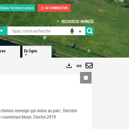
SE CONNECTER
Réseau Territoire Lecture
RECHERCHE AVANCÉE
ices
En ligne
Lien
permanent
Envoyer
Exports
(Nouvelle
par
fenêtre)
mail
e chemin enneigé qui mène au parc. Derrière
 couverture bleue. Electre 2019