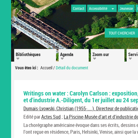
Contact
Accessibilité
Jeunesse
TOUT CHERCHER
Bibliothèques
Agenda
Zoom sur
Serv
Vous êtes ici :
Accueil
/
Détail du document
Writings on water : Carolyn Carlson : exposition
et d'industrie A.-Diligent, du 1er juillet au 24 
Dumais-Lvowski, Christian (1955-....). Directeur de publicat
Edité par
Actes Sud
;
La Piscine-Musée d'art et d'industrie 
La chorégraphe américaine évoque dans ses écrits, dessins e
l'ont reçue en résidence, Paris, Helsinki, Venise, ainsi que la