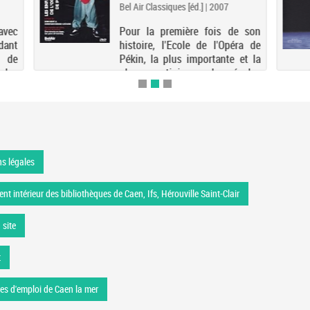
Bel Air Classiques [éd.] | 2007
 avec
Pour la première fois de son
dant
histoire, l'Ecole de l'Opéra de
e de
Pékin, la plus importante et la
 les
plus prestigieuse des écoles
ntre
d'art scénique traditionnel
ieur
chinois, a ouvert les coulisses de
udant
sa vie quotidienne à une équipe
de tournage. ...
s légales
nt intérieur des bibliothèques de Caen, Ifs, Hérouville Saint-Clair
 site
t
res d'emploi de Caen la mer