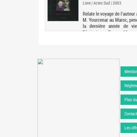
Livre | Actes Sud | 2003
Relate le voyage de l'auteur
M. Yourcenar au Maroc, pen
la dernière année de vi
l'écrivain. Il restitue
circonstances de leur renco
et celles d'un voyage intér
entre Paris, Essaouira, Taro
et l'île de...
Mention
Régleme
Plan du
Contac
Les off