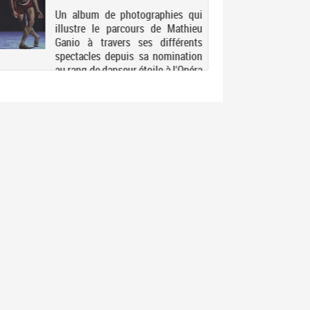
Un album de photographies qui
illustre le parcours de Mathieu
Ganio à travers ses différents
spectacles depuis sa nomination
au rang de danseur étoile à l'Opéra
national de Paris en 2004. Electre
2019