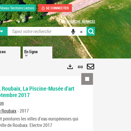
SE CONNECTER
Réseau Territoire Lecture
RECHERCHE AVANCÉE
ices
En ligne
Lien
permanent
Envoyer
Exports
(Nouvelle
par
, Roubaix, La Piscine-Musée d'art
septembre 2017
fenêtre)
mail
ion
de Roubaix
- 2017
t peintures les villes d'eau européennes qui
 ville de Roubaix. Electre 2017