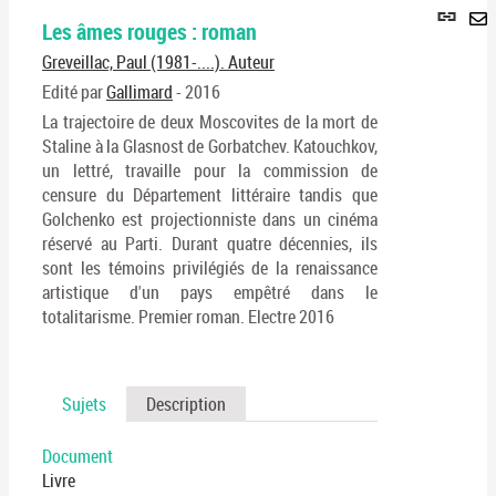
Lie
Les âmes rouges : roman
per
En
(No
Greveillac, Paul (1981-....). Auteur
pa
fenê
ma
Edité par
Gallimard
- 2016
La trajectoire de deux Moscovites de la mort de
Staline à la Glasnost de Gorbatchev. Katouchkov,
un lettré, travaille pour la commission de
censure du Département littéraire tandis que
Golchenko est projectionniste dans un cinéma
réservé au Parti. Durant quatre décennies, ils
sont les témoins privilégiés de la renaissance
artistique d'un pays empêtré dans le
totalitarisme. Premier roman. Electre 2016
Sujets
Description
Document
Livre