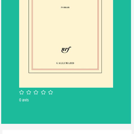
/5
0
avis