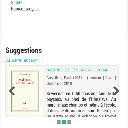
Sujets
Roman français
Suggestions
Du même auteur
MAÎTRES ET ESCLAVES : ROMAN
Greveillac, Paul (1981-....). Auteur | Livre |
Gallimard | 2018
Kewei naît en 1950 dans une famille de
paysans, au pied de l'Himalaya. Au
marché, aux champs et même à l'école,
il dessine du matin au soir. Repéré par
un garde rouge, il échappe au travail
agricole et part étudier aux Beaux-Arts
...