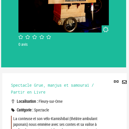
Nouveauté
/5
0
avis
Lie
per
Spectacle Grue, manjus et samouraï /
En
(No
Partir en Livre
pa
fenê
ma
Localisation :
Fleury-sur-Orne
Catégorie :
Spectacle
La conteuse et son vélo-Kamishibaï (théâtre ambulant
japonais) nous emmène avec ses contes et sa valise à