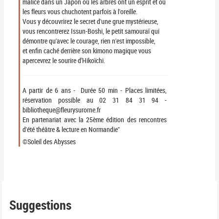
malice dans un Japon où les arbres ont un esprit et où
les fleurs vous chuchotent parfois à l'oreille.
Vous y découvrirez le secret d'une grue mystérieuse,
vous rencontrerez Issun-Boshi, le petit samouraï qui
démontre qu'avec le courage, rien n'est impossible,
et
en
fin caché derrière son kimono magique vous
apercevrez le sourire d’Hikoïchi.
A partir de 6 ans - Durée 50 min - Places limitées,
réservation possible au 02 31 84 31 94 -
bibliotheque@fleurysurorne.fr
En
partenariat avec la 25ème édition des rencontres
d'été théâtre & lecture
en
Normandie"
©Soleil des Abysses
Suggestions