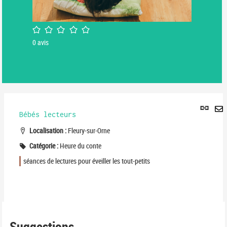
/5
0
avis
Lie
per
Bébés lecteurs
En
(No
pa
Localisation :
Fleury-sur-Orne
fenê
ma
Catégorie :
Heure du conte
séances de lectures pour éveiller les tout-petits
Suggestions