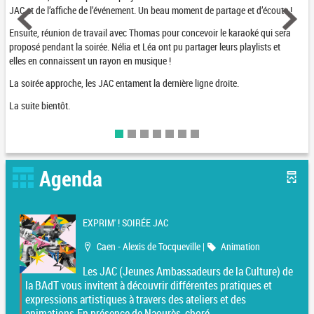
JAC et de l’affiche de l’événement. Un beau moment de partage et d’écoute !
Ensuite, réunion de travail avec Thomas pour concevoir le karaoké qui sera
proposé pendant la soirée. Nélia et Léa ont pu partager leurs playlists et
elles en connaissent un rayon en musique !
La soirée approche, les JAC entament la dernière ligne droite.
La suite bientôt.
Agenda
EXPRIM' ! SOIRÉE JAC
Localisation
Catégorie
Caen - Alexis de Tocqueville
|
Animation
Les JAC (Jeunes Ambassadeurs de la Culture) de
la BAdT vous invitent à découvrir différentes pratiques et
expressions artistiques à travers des ateliers et des
animations.En présence de Naourès, choré...