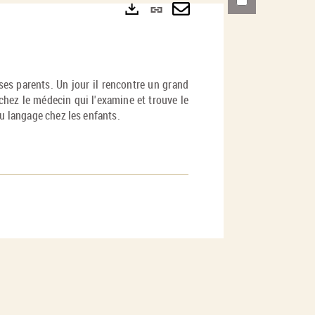
Lien
permanent
Envoyer
Exports
(Nouvelle
par
fenêtre)
mail
ses parents. Un jour il rencontre un grand
chez le médecin qui l'examine et trouve le
du langage chez les enfants.