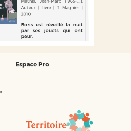
Mathis, Jean-Marc (1965-....).
Pou
Auteur | Livre | T. Magnier |
Aut
2010
lois
Boris est réveillé la nuit
Pou
par ses jouets qui ont
pe
peur.
sou
pe
rej
Espace Pro
ux