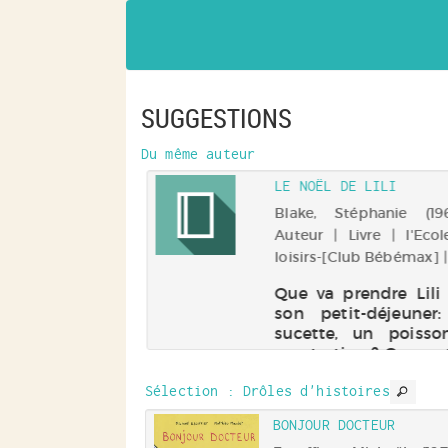
fenêtre)
SUGGESTIONS
Du même auteur
LE NOËL DE LILI
Blake, Stéphanie (1968-
Auteur | Livre | l'Eco
loisirs-[Club Bébémax] 
Que va prendre Lili
son petit-déjeuner
sucette, un poiss
une tartine ? Que va-
mettre pour aller 
Sélection
: Drôles d'histoires
dans la neige ?
maillot de bain? Et q
POULE !
BONJOUR DOCTEUR
descendre par