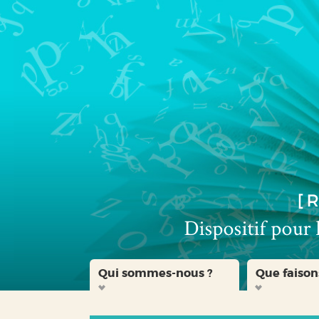
Aller
Aller
Aller
au
au
à
menu
contenu
la
recherche
Qui sommes-nous ?
Que faison