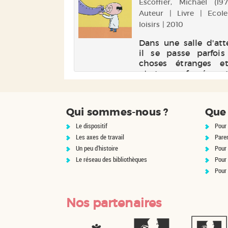
cheminée cette nu
douard (1969-....).
Escoffier, Michaël (1970-
Une sorcière ? Le lo...
vre | Milan jeunesse
Auteur | Livre | Ecol
loisirs | 2010
 rempli de jeux
Dans une salle d'att
s qui raconte
il se passe parfois
ire d'une poule
choses étranges e
i roule. Electre
n'est pas forcémen
docteur qu'il faut 
peur.
Qui sommes-nous ?
Que 
Le dispositif
Pour 
Les axes de travail
Pare
Un peu d'histoire
Pour 
Le réseau des bibliothèques
Pour
Pour
Nos partenaires