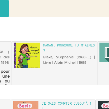
MAMAN, POURQUOI TU M'AIMES
?
....).
le des
Blake, Stéphanie (1968-....) |
| 1998
Livre | Albin Michel | 1999
 pour
: une
on ou
t-elle
jouer
 Son
ui va
JE SAIS COMPTER JUSQU'À 1
 la
!