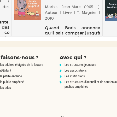
it ?
....).
e des
Mathis, Jean-Marc (1965-....).
Auteur | Livre | T. Magnier |
2010
ente,
 des
Quand Boris annonce
t ce
qu'il sait compter jusqu'à
t du
1, tous ses jouets se
avoir
moquent de lui. Il décide
de leur montrer qu'en
comptant jusqu'à 1, il
faisons-nous ?
Avec qui ?
peut à explorer le monde.
les adultes éloignés de la lecture
Les structures jeunesse
nt/Enfant
Les associations
la petite enfance
Les institutions
 le public empêché
Les structures d'accueil et de soutien a
publics empêchés
 les ados