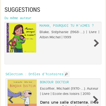
SUGGESTIONS
Du même auteur
MAMAN, POURQUOI TU M'AIMES ?
 |
Blake, Stéphanie (1968-....) | Livre |
ub
Albin Michel | 1999
on
un
ue
er
de
ar
Sélection
: Drôles d'histoires
ne
BONJOUR DOCTEUR
).
Escoffier, Michaël (1970-....). Auteur
 |
| Livre | Ecole des loisirs | 2010
Dans une salle d'attente, il se