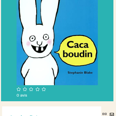
/5
0
avis
Lie