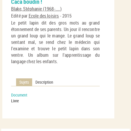
Caca boudin !
per
En
(No
Blake, Stéphanie (1968-....)
pa
fenê
Edité par
Ecole des loisirs
- 2015
ma
Le petit lapin dit des gros mots au grand
étonnement de ses parents. Un jour il rencontre
un grand loup qui le mange. Le grand loup se
sentant mal, se rend chez le médecin qui
l'examine et trouve le petit lapin dans son
ventre. Un album sur l'apprentissage du
langage chez les enfants.
Sujets
Description
Document
Livre