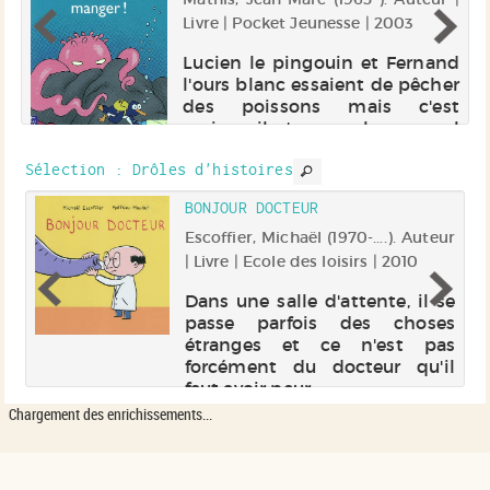
Livre | Pocket Jeunesse | 2003
te
Lucien le pingouin et Fernand
rs
l'ours blanc essaient de pêcher
e
des poissons mais c'est
en
curieux, il n'y en a plus un seul
sa
dans les eaux glacées de la
s
Sélection
: Drôles d'histoires
banquise. Alors Lucien décide
me
de jouer de la trompette pour
BONJOUR DOCTEUR
la
les attirer et c'est u...
).
Escoffier, Michaël (1970-....). Auteur
 |
| Livre | Ecole des loisirs | 2010
Dans une salle d'attente, il se
passe parfois des choses
de
étranges et ce n'est pas
re
forcément du docteur qu'il
e.
faut avoir peur.
Chargement des enrichissements...