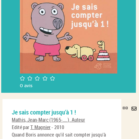
/5
0
avis
Lie
Je sais compter jusqu'à 1 !
per
En
(No
Mathis, Jean-Marc (1965-....). Auteur
pa
fenê
Edité par
T. Magnier
- 2010
ma
Quand Boris annonce qu'il sait compter jusqu'à