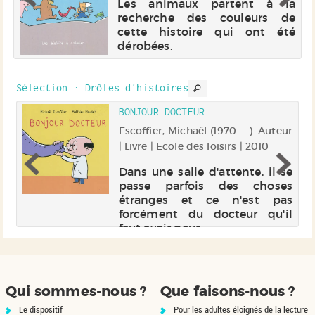
Les animaux partent à la
recherche des couleurs de
ut
cette histoire qui ont été
ut
dérobées.
ce
la
st
Sélection
: Drôles d'histoires
BONJOUR DOCTEUR
).
Escoffier, Michaël (1970-....). Auteur
 |
| Livre | Ecole des loisirs | 2010
Dans une salle d'attente, il se
passe parfois des choses
de
étranges et ce n'est pas
re
forcément du docteur qu'il
e.
faut avoir peur.
Qui sommes-nous ?
Que faisons-nous ?
Le dispositif
Pour les adultes éloignés de la lecture