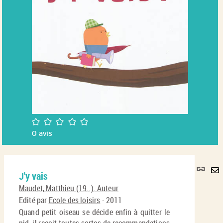
/5
0
avis
Lie
J'y vais
per
En
(No
Maudet, Matthieu (19..). Auteur
pa
fenê
Edité par
Ecole des loisirs
- 2011
ma
Quand petit oiseau se décide enfin à quitter le
nid, il reçoit toutes sortes de recommandations